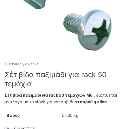
Αξεσουάρ για Racks
Σέτ βίδα παξιμάδι για rack 50
τεμάχια.
Σέτ βίδα παξιμάδι για rack 50 τεμαχίων Μ6
, διατίθεται
ανάλογα με το stock για κατσαβίδι
σταυρού ή allen
.
Βάρος
0.500 kg