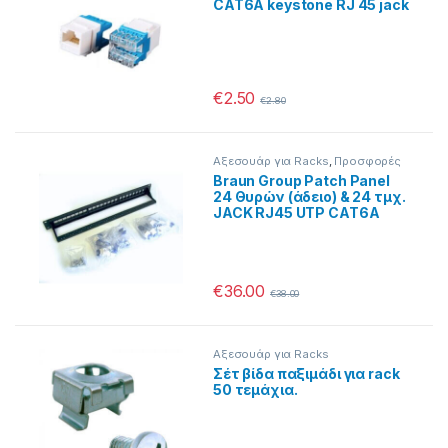
CAT6A keystone RJ 45 jack
€
2.50
€
2.80
Αξεσουάρ για Racks
,
Προσφορές
Braun Group Patch Panel
24 Θυρών (άδειο) & 24 τμχ.
JACK RJ45 UTP CAT6A
€
36.00
€
38.00
Αξεσουάρ για Racks
Σέτ βίδα παξιμάδι για rack
50 τεμάχια.