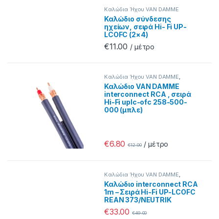
Καλώδια Ήχου VAN DAMME
Καλώδιο σύνδεσης
ηχείων, σειρά Hi- Fi UP-
LCOFC (2×4)
€
11.00
/ μέτρο
Καλώδια Ήχου VAN DAMME
,
Προσφορές
Καλώδιο VAN DAMME
interconnect RCA , σειρά
Hi-Fi uplc-ofc 258-500-
000 (μπλε)
€
6.80
/ μέτρο
€
12.00
Καλώδια Ήχου VAN DAMME
,
Προσφορές
Καλώδιο interconnect RCA
1m – Σειρά Hi-Fi UP-LCOFC
REAN 373/NEUTRIK
€
33.00
€
49.00