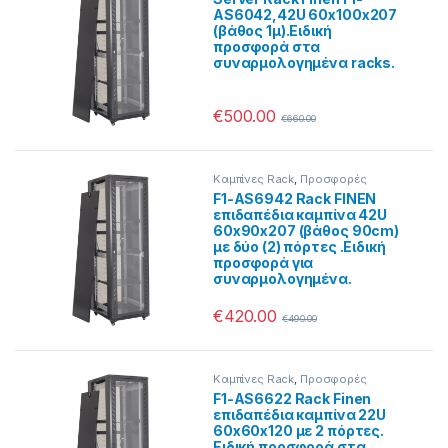
AS6042,42U 60x100x207
(βάθος 1μ).Ειδική
προσφορά στα
συναρμολογημένα racks.
€
500.00
€
660.00
Καμπίνες Rack
,
Προσφορές
F1-AS6942 Rack FINEN
επιδαπέδια καμπίνα 42U
60x90x207 (βάθος 90cm)
με δύο (2) πόρτες .Ειδική
προσφορά για
συναρμολογημένα.
€
420.00
€
490.00
Καμπίνες Rack
,
Προσφορές
F1-AS6622 Rack Finen
επιδαπέδια καμπίνα 22U
60x60x120 με 2 πόρτες.
Ειδική προσφορά στα