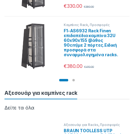
€
330.00
€
380.00
Καμπίνες Rack
,
Προσφορές
F1-AS6932 Rack Finen
επιδαπέδια καμπίνα 32U
60x90x155 (βάθος
90cm)με 2 πόρτες.Ειδική
προσφορά στα
συναρμολογημένα racks.
€
380.00
€
410.00
Αξεσουάρ για καμπίνες rack
Αξεσουάρ για Racks
,
Προσφορές
BRAUN TOOLLESS UTP